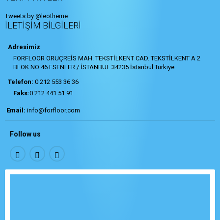
Tweets by @leotheme
İLETIŞIM BILGILERI
Adresimiz
FORFLOOR ORUÇREİS MAH. TEKSTİLKENT CAD. TEKSTİLKENT A 2
BLOK NO 46 ESENLER / İSTANBUL 34235 İstanbul Türkiye
Telefon:
0 212 553 36 36
Faks:
0 212 441 51 91
Email:
info@forfloor.com
Follow us