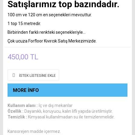
Satışlarımız top bazındadır.
100 cm ve 120 cm en seçenekleri mevcuttur.
1 top 15 metredir.
Birbirinden farklı renkteki seçenekleriyle...
Çok ucuza Forfloor Kıvırcık Satış Merkezimizde.
450,00 TL
İSTEK LISTESINE EKLE
MORE INFO
Kullanım alanı :
İç ve dış mekanlar
Özellik :
Dayanıklı, koruyucu, kalın lifli yapıda üretilmiştir.
Temizlik :
Kimyasal kullanılmadan su ile temizlenmelidir.
Kansorejen madde içermez.