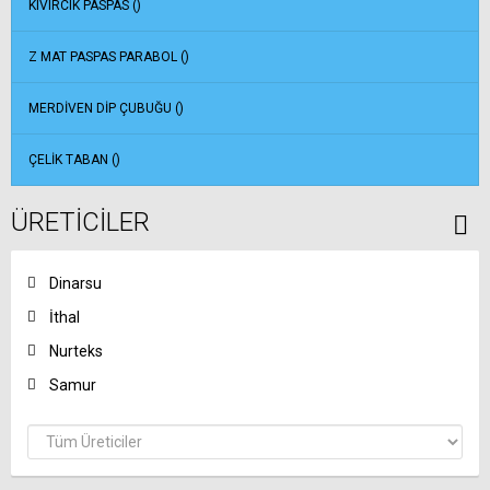
KIVIRCIK PASPAS (
)
Z MAT PASPAS PARABOL (
)
MERDIVEN DIP ÇUBUĞU (
)
ÇELIK TABAN (
)
ÜRETICILER
Dinarsu
İthal
Nurteks
Samur