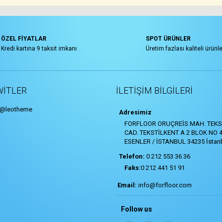
ÖZEL FİYATLAR
SPOT ÜRÜNLER
Kredi kartına 9 taksit imkanı
Üretim fazlası kaliteli ürünle
WITLER
İLETIŞIM BILGILERI
 @leotheme
Adresimiz
FORFLOOR ORUÇREİS MAH. TEKS
CAD. TEKSTİLKENT A 2 BLOK NO 
ESENLER / İSTANBUL 34235 İstanb
Telefon:
0 212 553 36 36
Faks:
0 212 441 51 91
Email:
info@forfloor.com
Follow us