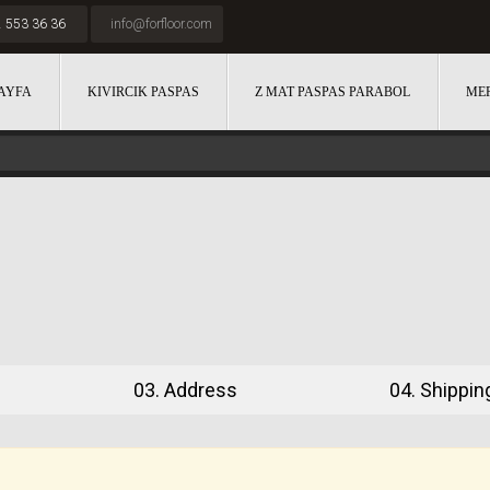
 553 36 36
info@forfloor.com
AYFA
KIVIRCIK PASPAS
Z MAT PASPAS PARABOL
MER
03.
Address
04.
Shippin