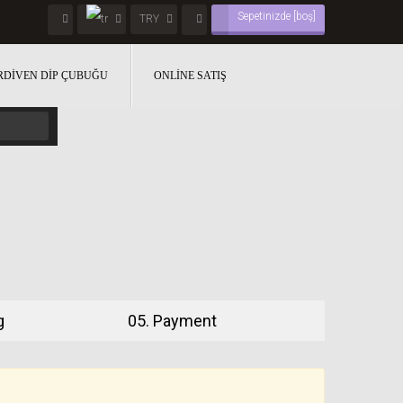
Sepetinizde
[boş]
TRY
DIVEN DIP ÇUBUĞU
ONLINE SATIŞ
g
05.
Payment