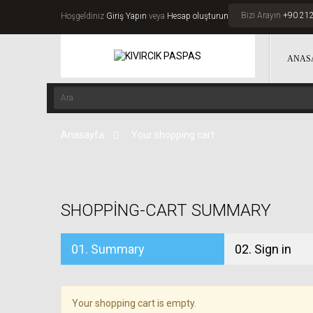
Bizi Arayın
+90 212
Hoşgeldiniz
Giriş Yapın
veya
Hesap oluşturun
ANAS
Anasayfa
>
Your shopping cart
SHOPPING-CART SUMMARY
01.
Summary
02.
Sign in
Your shopping cart is empty.