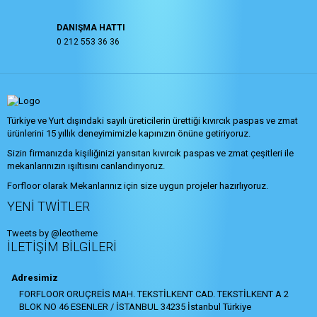
DANIŞMA HATTI
0 212 553 36 36
Türkiye ve Yurt dışındaki sayılı üreticilerin ürettiği kıvırcık paspas ve zmat
ürünlerini 15 yıllık deneyimimizle kapınızın önüne getiriyoruz.
Sizin firmanızda kişiliğinizi yansıtan kıvırcık paspas ve zmat çeşitleri ile
mekanlarınızın ışıltısını canlandırıyoruz.
Forfloor olarak Mekanlarınız için size uygun projeler hazırlıyoruz.
YENI TWITLER
Tweets by @leotheme
İLETIŞIM BILGILERI
Adresimiz
FORFLOOR ORUÇREİS MAH. TEKSTİLKENT CAD. TEKSTİLKENT A 2
BLOK NO 46 ESENLER / İSTANBUL 34235 İstanbul Türkiye