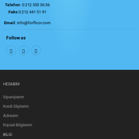
Telefon:
0 212 553 36 36
Faks:
0 212 441 51 91
Email:
info@forfloor.com
Follow us
HESABIM
Siparişlerim
Kredi Sliplerim
Adresim
Kişisel Bilgilerim
BILGI