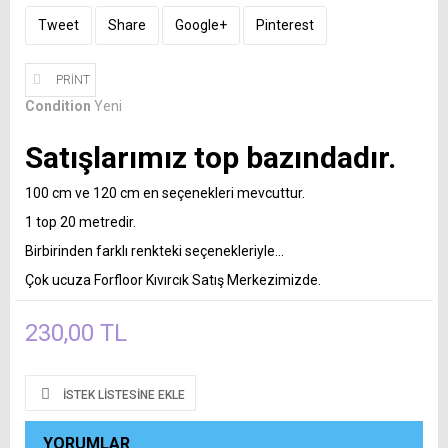
Tweet
Share
Google+
Pinterest
PRINT
Condition
Yeni
Satışlarımız top bazındadır.
100 cm ve 120 cm en seçenekleri mevcuttur.
1 top 20 metredir.
Birbirinden farklı renkteki seçenekleriyle...
Çok ucuza Forfloor Kıvırcık Satış Merkezimizde.
230,00 TL
İSTEK LISTESINE EKLE
YORUMLAR