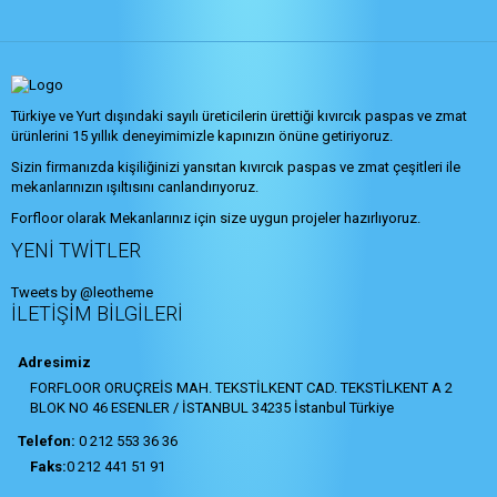
Türkiye ve Yurt dışındaki sayılı üreticilerin ürettiği kıvırcık paspas ve zmat
ürünlerini 15 yıllık deneyimimizle kapınızın önüne getiriyoruz.
Sizin firmanızda kişiliğinizi yansıtan kıvırcık paspas ve zmat çeşitleri ile
mekanlarınızın ışıltısını canlandırıyoruz.
Forfloor olarak Mekanlarınız için size uygun projeler hazırlıyoruz.
YENI TWITLER
Tweets by @leotheme
İLETIŞIM BILGILERI
Adresimiz
FORFLOOR ORUÇREİS MAH. TEKSTİLKENT CAD. TEKSTİLKENT A 2
BLOK NO 46 ESENLER / İSTANBUL 34235 İstanbul Türkiye
Telefon:
0 212 553 36 36
Faks:
0 212 441 51 91