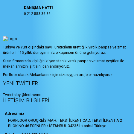
DANIŞMA HATTI
0 212 553 36 36
Türkiye ve Yurt dışındaki sayılı üreticilerin ürettiği kıvırcık paspas ve zmat
ürünlerini 15 yıllık deneyimimizle kapınızın önüne getiriyoruz.
Sizin firmanızda kişiliğinizi yansıtan kıvırcık paspas ve zmat çeşitleri ile
mekanlarınızın ışıltısını canlandırıyoruz.
Forfloor olarak Mekanlarınız için size uygun projeler hazırlıyoruz.
YENI TWITLER
Tweets by @leotheme
İLETIŞIM BILGILERI
Adresimiz
FORFLOOR ORUÇREİS MAH. TEKSTİLKENT CAD. TEKSTİLKENT A 2
BLOK NO 46 ESENLER / İSTANBUL 34235 İstanbul Türkiye